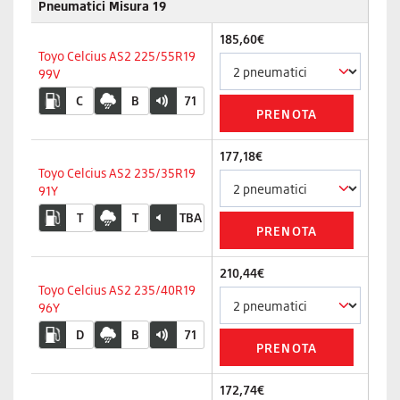
Pneumatici Misura 19
185,60€
Toyo Celcius AS2 225/55R19
99V
C
B
71
177,18€
Toyo Celcius AS2 235/35R19
91Y
T
T
TBA
210,44€
Toyo Celcius AS2 235/40R19
96Y
D
B
71
172,74€