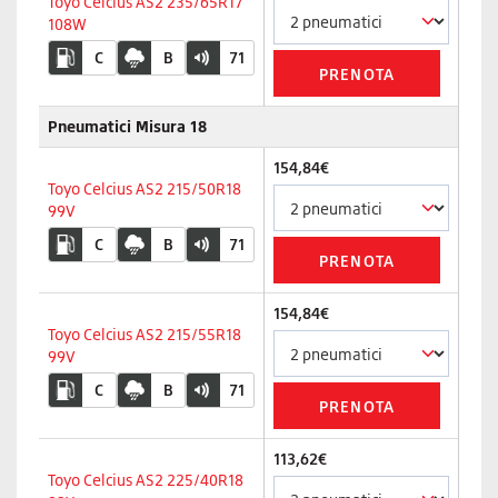
Toyo Celcius AS2 235/65R17
108W
C
B
71
Pneumatici Misura 18
154,84€
Toyo Celcius AS2 215/50R18
99V
C
B
71
154,84€
Toyo Celcius AS2 215/55R18
99V
C
B
71
113,62€
Toyo Celcius AS2 225/40R18