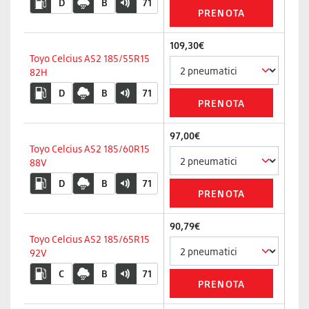
D
B
71
109,30€
Toyo Celcius AS2 185/55R15
82H
D
B
71
97,00€
Toyo Celcius AS2 185/60R15
88V
D
B
71
90,79€
Toyo Celcius AS2 185/65R15
92V
C
B
71