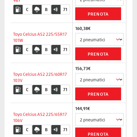
98Y
C
B
71
160,38€
Toyo Celcius AS2 225/55R17
101W
C
B
71
156,73€
Toyo Celcius AS2 225/60R17
103V
C
B
71
144,91€
Toyo Celcius AS2 225/65R17
106V
C
B
71