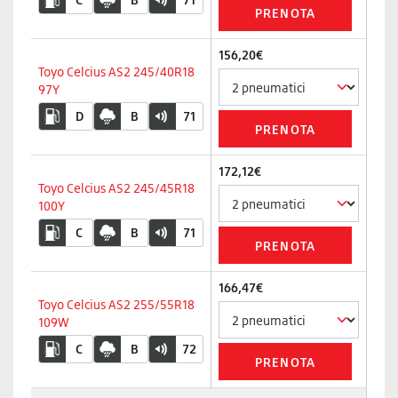
156,20€
Toyo Celcius AS2 245/40R18
97Y
D
B
71
172,12€
Toyo Celcius AS2 245/45R18
100Y
C
B
71
166,47€
Toyo Celcius AS2 255/55R18
109W
C
B
72