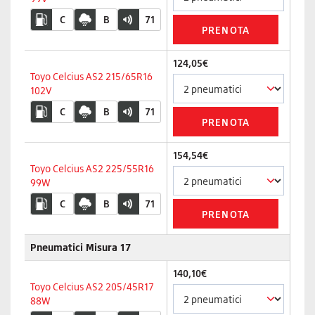
C
B
71
124,05€
Toyo Celcius AS2 215/65R16
102V
C
B
71
154,54€
Toyo Celcius AS2 225/55R16
99W
C
B
71
Pneumatici Misura 17
140,10€
Toyo Celcius AS2 205/45R17
88W